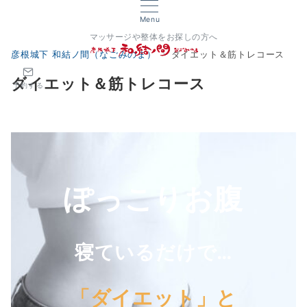
Menu
マッサージや整体をお探しの方へ
彦根城下 和結ノ間（なごみのま）
ダイエット＆筋トレコース
ダイエット＆筋トレコース
予約する
ぽっこりお腹
寝ているだけで…
「ダイエット」と